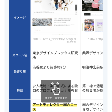
イメージ
引用元：https://www.tokyo-designpl
引用元：https://www.
ex.com/
東京デザインプレックス研究
桑沢デザイン研究
スクール名
所
渋谷駅より徒歩約7分
明治神宮前駅より
最寄り駅
少人数制・実践形式による独
第一線で活躍する
自のプロフェッショナル教育
の教員陣が指導
特徴
スクロールできます
アートディレクター総合コー
総合デザイン科（
ス
専攻デザイン科（