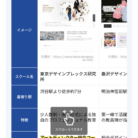
イメージ
引用元：https://www.tokyo-designpl
引用元：https://www.
ex.com/
東京デザインプレックス研究
桑沢デザイン研究
スクール名
所
渋谷駅より徒歩約7分
明治神宮前駅より
最寄り駅
少人数制・実践形式による独
第一線で活躍する
自のプロフェッショナル教育
の教員陣が指導
特徴
スクロールできます
アートディレクター総合コー
総合デザイン科（