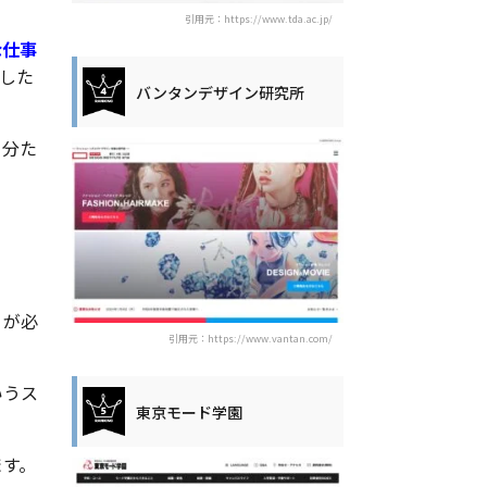
引用元：https://www.tda.ac.jp/
な仕事
した
バンタンデザイン研究所
自分た
。
」が必
引用元：https://www.vantan.com/
いうス
東京モード学園
ます。