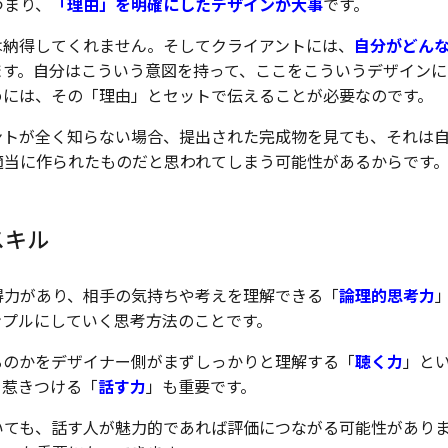
つまり、
「理由」を明確にしたデザインが大事
です。
は納得してくれません。そしてクライアントには、
自分がどん
ます。自分はこういう意図を持って、ここをこういうデザインに
めには、その「理由」とセットで伝えることが必要なのです。
ントが全く知らない場合、提出された完成物を見ても、それは
適当に作られたものだと思われてしまう可能性があるからです
スキル
得力があり、相手の気持ちや考えを理解できる「
論理的思考力
ンプルにしていく思考方法のことです。
るのかをデザイナー側がまずしっかりと理解する「
聴く力
」と
を惹きつける「
話す力
」も重要です。
いても、話す人が魅力的であれば評価につながる可能性があり