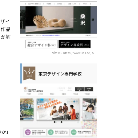
デザイ
に作品
のか解
引用元：https://www.kds.ac.jp/
東京デザイン専門学校
のか」