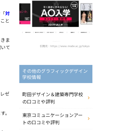
な「
対
ること
いきま
磨いて
引用元：https://www.mode.ac.jp/tokyo
その他のグラフィックデザイン
学校情報
プレゼ
町田デザイン＆建築専門学校
の口コミや評判
ます。
東京コミュニケーションアー
トの口コミや評判