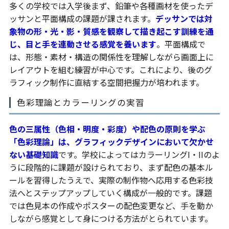
多くの学校では入学後まず、鉛筆や各種画材を使ったデ
ッサンと平面構成の課題が課されます。
デッサンでは対
象物の形・光・影・質感を観察して描き起こす訓練を通
じ、目と手を連動させる感覚を養います
。平面構成で
は、形態・素材・構造の関係性を理解しながら画面上に
レイアウトを組む練習が中心です。これにより、後のグ
ラフィック制作に直結する空間把握力が培われます。
色彩理論とカラーリングの実習
色の三属性（色相・明度・彩度）や配色の原則を学ぶ
「色彩理論」は、グラフィックデザインにおいて欠かせ
ない基礎知識
です。学校によってはカラーリングI・IIのよ
うに段階的に課題が設けられており、まず配色の基本ル
ールを習得したうえで、実際の制作物へ応用する色彩技
法へとステップアップしていく構成が一般的です。課題
では色見本の作成やポスターの配色変更など、手を動か
しながら感覚として身につける方法がとられています。