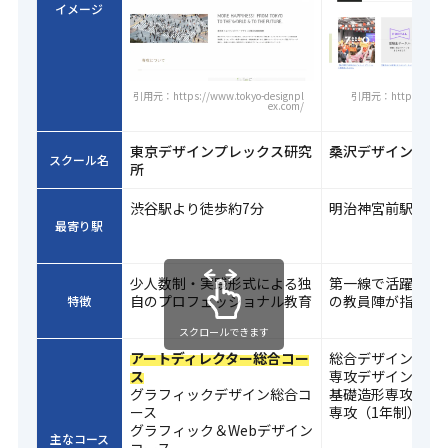
イメージ
引用元：https://www.tokyo-designpl
引用元：https://www.
ex.com/
東京デザインプレックス研究
桑沢デザイン研究
スクール名
所
渋谷駅より徒歩約7分
明治神宮前駅より
最寄り駅
少人数制・実践形式による独
第一線で活躍する
自のプロフェッショナル教育
の教員陣が指導
特徴
スクロールできます
アートディレクター総合コー
総合デザイン科（
ス
専攻デザイン科（
グラフィックデザイン総合コ
基礎造形専攻・基
ース
専攻（1年制）
グラフィック＆Webデザイン
主なコース
コース