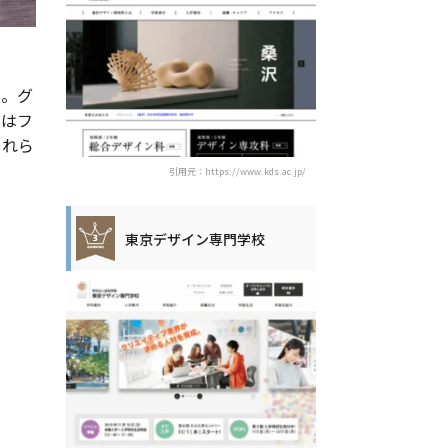
ん。グ
にはフ
それら
引用元：https://www.kds.ac.jp/
東京デザイン専門学校