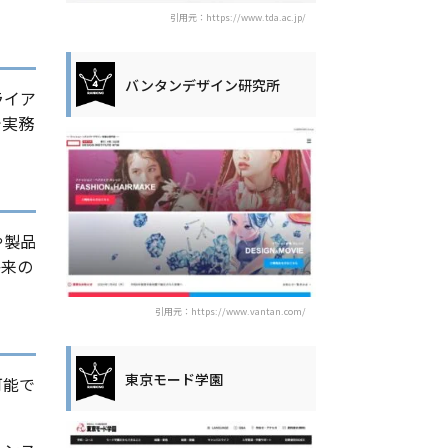
引用元：https://www.tda.ac.jp/
バンタンデザイン研究所
ライア
で実務
や製品
将来の
引用元：https://www.vantan.com/
東京モード学園
可能で