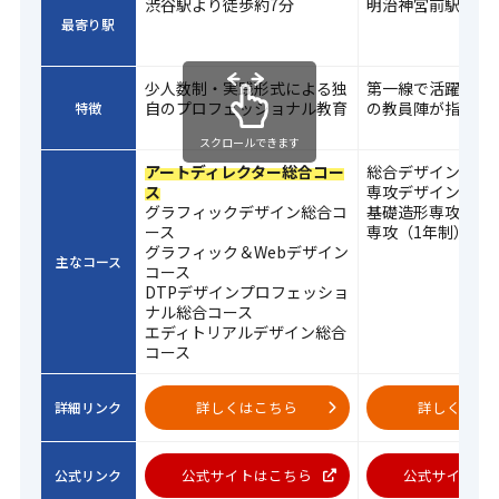
渋谷駅より徒歩約7分
明治神宮前駅より
最寄り駅
少人数制・実践形式による独
第一線で活躍する
自のプロフェッショナル教育
の教員陣が指導
特徴
スクロールできます
アートディレクター総合コー
総合デザイン科（
ス
専攻デザイン科（
グラフィックデザイン総合コ
基礎造形専攻・基
ース
専攻（1年制）
グラフィック＆Webデザイン
主なコース
コース
DTPデザインプロフェッショ
ナル総合コース
エディトリアルデザイン総合
コース
詳しくはこちら
詳しくはこ
詳細リンク
公式サイトはこちら
公式サイトは
公式リンク